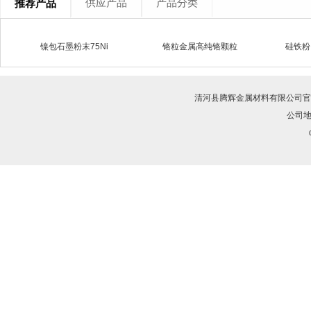
供应产品
产品分类
推荐产品
镍包石墨粉末75Ni
铬粒金属高纯铬颗粒
硅铁粉
清河县腾辉金属材料有限公司
官
公司地