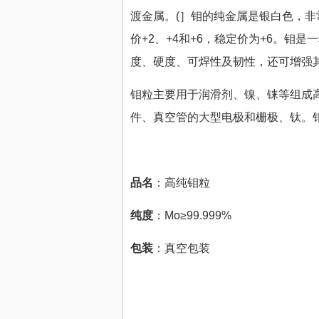
渡金属。(］钼的纯金属是银白色，非常坚
价+2、+4和+6，稳定价为+6。
度、硬度、可焊性及韧性，还可增强
钼粒主要用于润滑剂、镍、铼等组成
件、真空管的大型电极和栅极、钛。
品名
：高纯钼粒
纯度
：Mo≥99.999%
包装
：真空包装