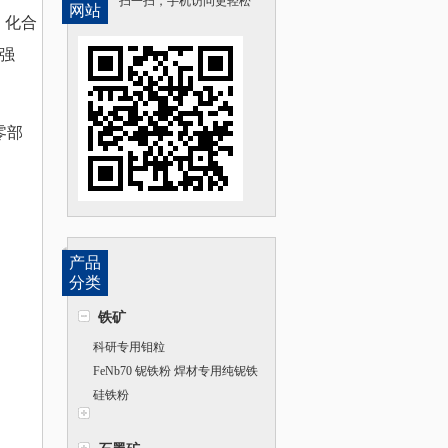
扫一扫，手机访问更轻松
网站
。化合
的强
零部
产品
分类
铁矿
科研专用钼粒
FeNb70 铌铁粉 焊材专用纯铌铁
粉末
硅铁粉