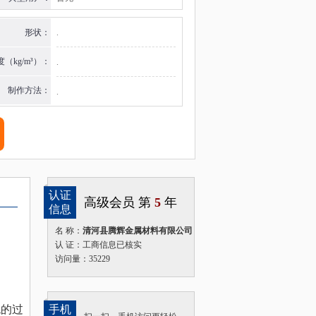
形状：
.
度（kg/m³）：
.
制作方法：
.
认证
高级会员 第
5
年
信息
名 称：
清河县腾辉金属材料有限公司
认 证：工商信息已核实
访问量：35229
色的过
手机