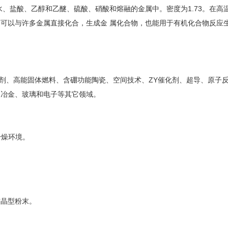
水、盐酸、乙醇和乙醚、硫酸、硝酸和熔融的金属中。密度为1.73。在高
可以与许多金属直接化合，生成金 属化合物，也能用于有机化合物反应
o剂、高能固体燃料、含硼功能陶瓷、空间技术、ZY催化剂、超导、原子
、冶金、玻璃和电子等其它领域。
干燥环境。
结晶型粉末。