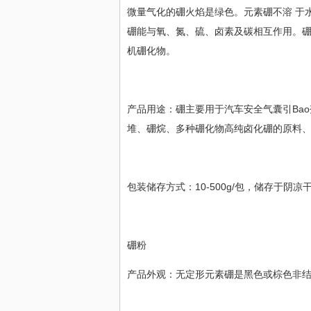
微量气化的硼火焰是绿色。元素硼不溶 于
硼能与氧、氮、硫、卤素及碳相互作用。硼
机硼化物。
产品用途：硼主要用于汽车安全气囊引Ba
堆、硼烷、多种硼化物高纯卤化硼的原料
包装储存方式：10-500g/包，储存于阴凉
硼粉
产品外观：无定形元素硼是黑色或棕色非