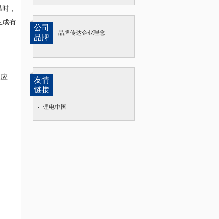
温时，
生成有
公司
品牌传达企业理念
品牌
反应
友情
链接
锂电中国