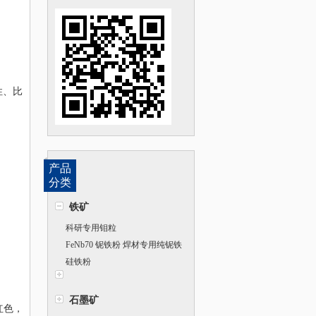
性、比
产品
分类
铁矿
科研专用钼粒
FeNb70 铌铁粉 焊材专用纯铌铁
粉末
硅铁粉
石墨矿
红色，