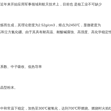
近年来开始应用军事领域和航天技术上，目前也 是核工业不可缺少
生成，其理论密度为2.52g/cm3，熔点为2450℃，显微硬度为
于金刚石和立方氮化硼。由于其具有耐高温、耐酸碱腐蚀、高强度、高化学稳定
性系数、中子吸收、低热导率
结晶型粉末。
中和常温下稳定，加热至300℃被氧化，达到700℃即燃烧。燃烧时火焰