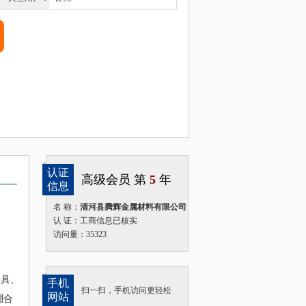
认证
高级会员 第
5
年
信息
名 称：
清河县腾辉金属材料有限公司
认 证：工商信息已核实
访问量：35323
刃具、
手机
扫一扫，手机访问更轻松
网站
硼合