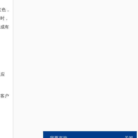
红色，
温时，
生成有
反应
让客户