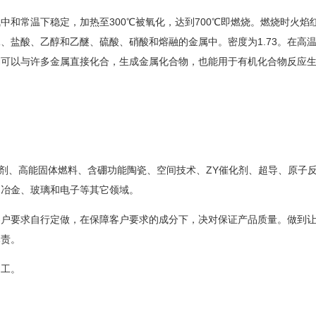
中和常温下稳定，加热至300℃被氧化，达到700℃即燃烧。燃烧时火焰
、盐酸、乙醇和乙醚、硫酸、硝酸和熔融的金属中。密度为1.73。在高
硼可以与许多金属直接化合，生成金属化合物，也能用于有机化合物反应
o剂、高能固体燃料、含硼功能陶瓷、空间技术、ZY催化剂、超导、原子
、冶金、玻璃和电子等其它领域。
客户要求自行定做，在保障客户要求的成分下，决对保证产品质量。做到
尽责。
加工。